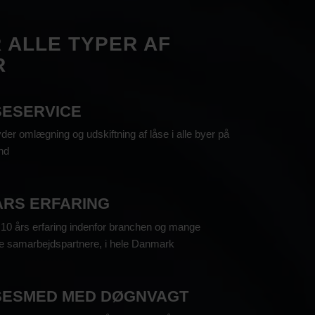
R ALLE TYPER AF
R
SESERVICE
byder omlægning og udskiftning af låse i alle byer på
nd
ÅRS ERFARING
 10 års erfaring indenfor branchen og mange
ge samarbejdspartnere, i hele Danmark
SESMED MED DØGNVAGT