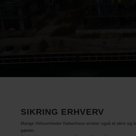
SIKRING ERHVERV
Mange Virksomheder København ønsker også at sikre sig b
gæster.