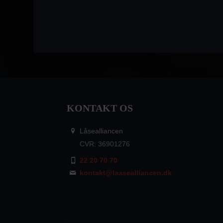
KONTAKT OS
Låsealliancen
CVR: 36901276
22 20 70 70
kontakt@laasealliancen.dk