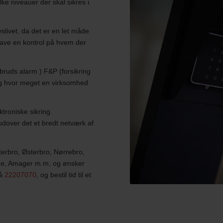
lke niveauer der skal sikres i.
slivet, da det er en let måde
have en kontrol på hvem der
ruds alarm ) F&P (forsikring
 og hvor meget en virksomhed
ktroniske sikring.
udover det et bredt netværk af
terbro, Østerbro, Nørrebro,
lde, Amager m.m, og ønsker
på
22207070
, og bestil tid til et