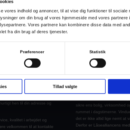
ookies
og muligheder, som vil sikre 
se vores indhold og annoncer, til at vise dig funktioner til sociale
kvalitet og funktionalitet, så 
forlader den.
oplysninger om din brug af vores hjemmeside med vores partnere i
ysepartnere. Vores partnere kan kombinere disse data med andr
et fra din brug af deres tjenester.
Præferencer
Statistik
ODUKTER
NY VINDUES
ERHVERV
sikrer din bolig og dine
ies
Tillad valgte
g på din adresse for at
Hos Låsealliancen forhandler,
g hvis du har mistet din
bedste vindueslåse til både pr
urtigt hen til din adresse og
sikre ens bolig, virksomhed og 
rummet i dagstimerne. Vindue
det er ikke altid lige nemt at 
ce, kvalitet i arbejdet og
Derfor er Låsealliancens meda
være velkommen til at kontakte