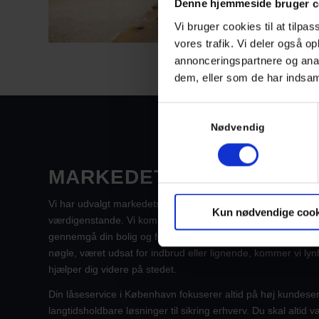
Denne hjemmeside bruger c
Vi bruger cookies til at tilpas
vores trafik. Vi deler også 
annonceringspartnere og anal
dem, eller som de har indsaml
Samtykkevalg
Nødvendig
MARKEDETS BEDSTE PR
Vi har udvalgt markedets bedste produkter og systemer, som 
Kun nødvendige cook
værdigenstande. Vi kommer hjertens gerne ud og besøger di
gennemgå din bolig og foreslå den mest optimale løsning. O
nøgle, været udsat for indbrud eller lignende, kommer vi lynh
hjælper dig videre på stedet.
Din låseservice i København fokuserer altid på høj kundeservi
langtidsholdbare løsninger til sikring erhverv. Du skal altid 