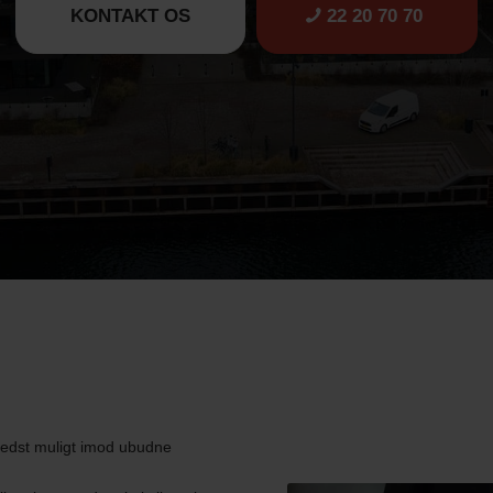
KONTAKT OS
22 20 70 70
edst muligt imod ubudne