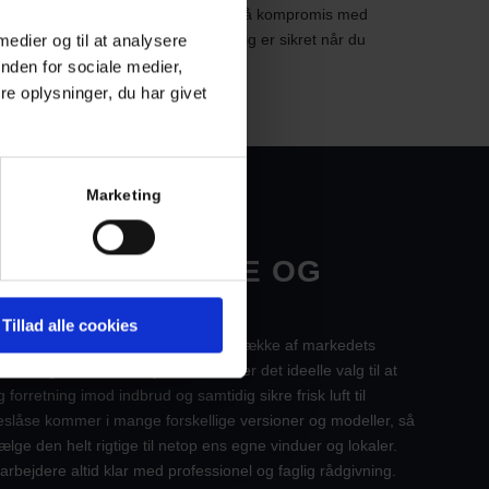
din bolig bedst muligt. Vi går aldrig på kompromis med
 medier og til at analysere
du altid kan være sikker på, at din bolig er sikret når du
nden for sociale medier,
e oplysninger, du har givet
Marketing
LÅS TIL PRIVATE OG
Tillad alle cookies
 monterer og installerer vi en lang række af markedets
ivate og erhverv. En ny vindueslås er det ideelle valg til at
forretning imod indbrud og samtidig sikre frisk luft til
slåse kommer i mange forskellige versioner og modeller, så
vælge den helt rigtige til netop ens egne vinduer og lokaler.
rbejdere altid klar med professionel og faglig rådgivning.