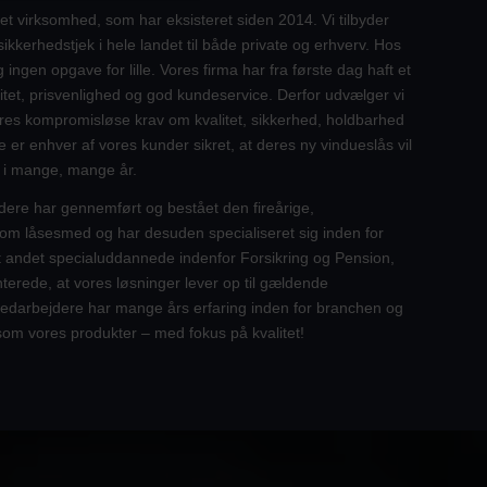
et virksomhed, som har eksisteret siden 2014. Vi tilbyder
ikkerhedstjek i hele landet til både private og erhverv. Hos
 ingen opgave for lille. Vores firma har fra første dag haft et
et, prisvenlighed og god kundeservice. Derfor udvælger vi
ores kompromisløse krav om kvalitet, sikkerhed, holdbarhed
 er enhver af vores kunder sikret, at deres ny vindueslås vil
t i mange, mange år.
dere har gennemført og bestået den fireårige,
m låsesmed og har desuden specialiseret sig inden for
dt andet specialuddannede indenfor Forsikring og Pension,
nterede, at vores løsninger lever op til gældende
edarbejdere har mange års erfaring inden for branchen og
som vores produkter – med fokus på kvalitet!