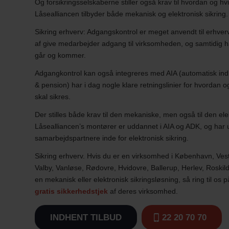
Og forsikringsselskaberne stiller også krav til hvordan og hvi
Låsealliancen tilbyder både mekanisk og elektronisk sikring.
Sikring erhverv: Adgangskontrol er meget anvendt til erhverv
af give medarbejder adgang til virksomheden, og samtidig 
går og kommer.
Adgangkontrol kan også integreres med AIA (automatisk indb
& pension) har i dag nogle klare retningslinier for hvordan
skal sikres.
Der stilles både krav til den mekaniske, men også til den ele
Låsealliancen’s montører er uddannet i AIA og ADK, og har 
samarbejdspartnere inde for elektronisk sikring.
Sikring erhverv. Hvis du er en virksomhed i København, Ves
Valby, Vanløse, Rødovre, Hvidovre, Ballerup, Herlev, Roski
en mekanisk eller elektronisk sikringsløsning, så ring til os 
gratis sikkerhedstjek
af deres virksomhed.
INDHENT TILBUD
22 20 70 70