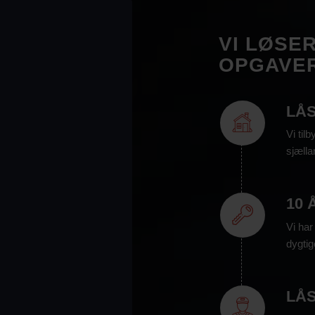
VI LØSE
OPGAVE
LÅ
Vi til
sjælla
10 
Vi har
dygti
LÅ