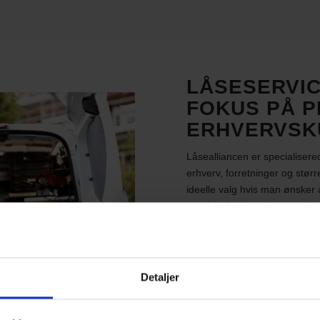
LÅSESERVIC
FOKUS PÅ P
ERHVERVSK
Låsealliancen er specialisered
erhverv, forretninger og størr
ideelle valg hvis man ønsker 
samtidig holde enhver ubuden 
eneste besøg og vi sørger natu
forsikringsselskaber og lign
uddannede i Automatisk Indb
sikret, at alle løsninger lever
Detaljer
dine lokaler sikre.
Til private boliger i hele Kø