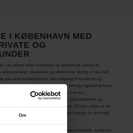
E I KØBENHAVN MED
RIVATE OG
UNDER
e i at udføre både mekanisk og elektronisk sikring til
e virksomheder. Mekanisk og elektronisk sikring er det helt
at give sine medarbejdere nem adgang til lokalerne og
gæst ude. Mekanisk og elektronisk sikring registrerer hvert
rligvis for, at systemet opfylder alle krav fra
ende. Låsealliancens medarbejdere er specialiserede og
ruds Alarm samt Forsikring og Pension. På den måde er du
 op til gældende reglementer og effektivt sørger for at holde
Om
benhavn har Låsealliancen en lang række produkter, systemer