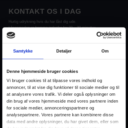
KONTAKT OS I DAG
Hurtig udrykning hvis du har låst dig ude.
Låsesmeden er fremme indenfor for 20 – 30 minutter.
Samtykke
Detaljer
Om
Denne hjemmeside bruger cookies
Vi bruger cookies til at tilpasse vores indhold og
annoncer, til at vise dig funktioner til sociale medier og til
at analysere vores trafik. Vi deler også oplysninger om
din brug af vores hjemmeside med vores partnere inden
for sociale medier, annonceringspartnere og
analysepartnere. Vores partnere kan kombinere disse
KONTAKT OS
data med andre oplysninger, du har givet dem, eller som