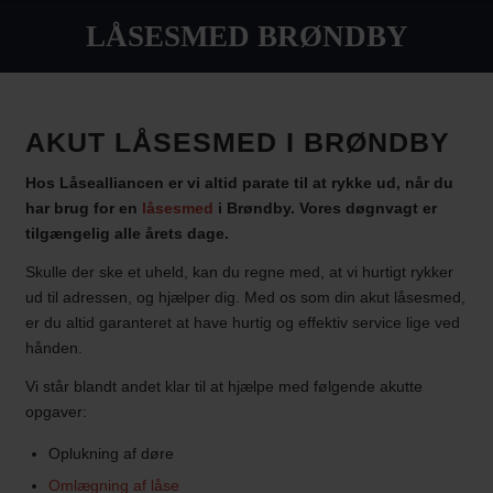
LÅSESMED BRØNDBY
AKUT LÅSESMED I BRØNDBY
Hos Låsealliancen er vi altid parate til at rykke ud, når du
har brug for en
låsesmed
i Brøndby. Vores døgnvagt er
tilgængelig alle årets dage.
Skulle der ske et uheld, kan du regne med, at vi hurtigt rykker
ud til adressen, og hjælper dig. Med os som din akut låsesmed,
er du altid garanteret at have hurtig og effektiv service lige ved
hånden.
Vi står blandt andet klar til at hjælpe med følgende akutte
opgaver:
Oplukning af døre
Omlægning af låse