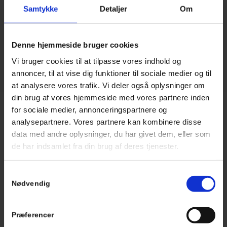
Samtykke
Detaljer
Om
Denne hjemmeside bruger cookies
Vi bruger cookies til at tilpasse vores indhold og
annoncer, til at vise dig funktioner til sociale medier og til
at analysere vores trafik. Vi deler også oplysninger om
AKUTTE OPGAVER FOR
din brug af vores hjemmeside med vores partnere inden
PRIVAT OG ERHVERV
for sociale medier, annonceringspartnere og
analysepartnere. Vores partnere kan kombinere disse
Som låsesmede har vi bredt kendskab til forskellige låse- og
data med andre oplysninger, du har givet dem, eller som
sikringssystemer, vi rykker derfor gerne ud og løser akutte
de har indsamlet fra din brug af deres tjenester.
opgaver i både private hjem og i virksomheder. Hos
Låsealliancen
har vi en række tætte samarbejdspartnere og
Samtykkevalg
leverandører, hvorfor vi altid har de nødvendige redskaber og
Nødvendig
materialer lige ved hånden.
Ingen opgave er for stor eller lille til, at vi hurtigt kan rykke ud
Præferencer
og finde en løsning. Med os som din
akutte låsesmed
i Brøndby