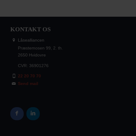
KONTAKT OS
Låsealliancen
Præstemosen 99, 2. th.
2650 Hvidovre
CVR: 36901276
22 20 70 70
Send mail