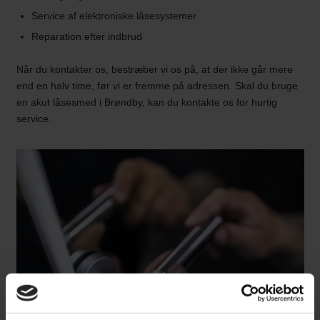
Service af elektroniske låsesystemer
Reparation efter indbrud
Når du kontakter os, bestræber vi os på, at der ikke går mere
end en halv time, før vi er fremme på adressen. Skal du bruge
en akut låsesmed i Brøndby, kan du kontakte os for hurtig
service.